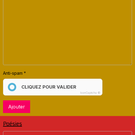
Anti-spam
CLIQUEZ POUR VALIDER
IconCaptcha ©
Ajouter
Poésies