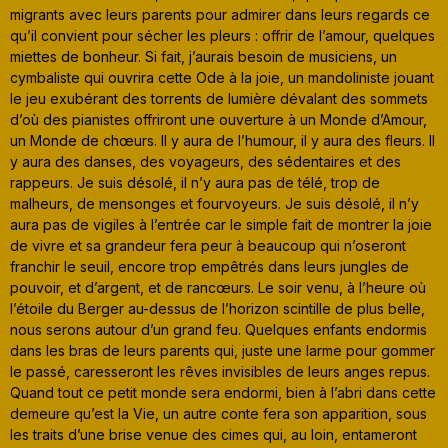
migrants avec leurs parents pour admirer dans leurs regards ce
qu’il convient pour sécher les pleurs : offrir de l’amour, quelques
miettes de bonheur. Si fait, j’aurais besoin de musiciens, un
cymbaliste qui ouvrira cette Ode à la joie, un mandoliniste jouant
le jeu exubérant des torrents de lumière dévalant des sommets
d’où des pianistes offriront une ouverture à un Monde d’Amour,
un Monde de chœurs. Il y aura de l’humour, il y aura des fleurs. Il
y aura des danses, des voyageurs, des sédentaires et des
rappeurs. Je suis désolé, il n’y aura pas de télé, trop de
malheurs, de mensonges et fourvoyeurs. Je suis désolé, il n’y
aura pas de vigiles à l’entrée car le simple fait de montrer la joie
de vivre et sa grandeur fera peur à beaucoup qui n’oseront
franchir le seuil, encore trop empêtrés dans leurs jungles de
pouvoir, et d’argent, et de rancœurs. Le soir venu, à l’heure où
l’étoile du Berger au-dessus de l’horizon scintille de plus belle,
nous serons autour d’un grand feu. Quelques enfants endormis
dans les bras de leurs parents qui, juste une larme pour gommer
le passé, caresseront les rêves invisibles de leurs anges repus.
Quand tout ce petit monde sera endormi, bien à l’abri dans cette
demeure qu’est la Vie, un autre conte fera son apparition, sous
les traits d’une brise venue des cimes qui, au loin, entameront