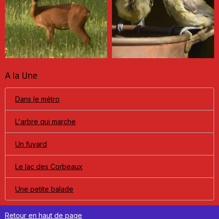
A la Une
Dans le métro
L'arbre qui marche
Un fuyard
Le lac des Corbeaux
Une petite balade
Retour en haut de page