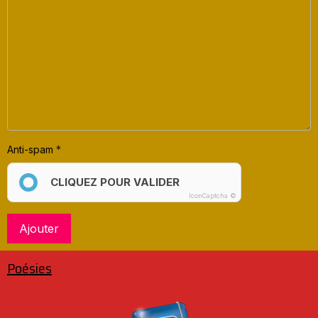
Anti-spam
CLIQUEZ POUR VALIDER
IconCaptcha ©
Ajouter
Poésies