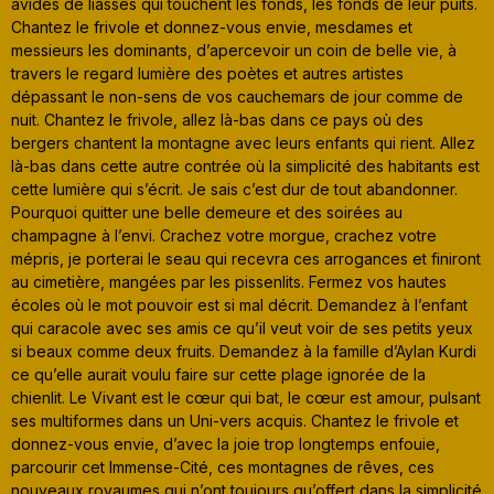
avides de liasses qui touchent les fonds, les fonds de leur puits.
Chantez le frivole et donnez-vous envie, mesdames et
messieurs les dominants, d’apercevoir un coin de belle vie, à
travers le regard lumière des poètes et autres artistes
dépassant le non-sens de vos cauchemars de jour comme de
nuit. Chantez le frivole, allez là-bas dans ce pays où des
bergers chantent la montagne avec leurs enfants qui rient. Allez
là-bas dans cette autre contrée où la simplicité des habitants est
cette lumière qui s’écrit. Je sais c’est dur de tout abandonner.
Pourquoi quitter une belle demeure et des soirées au
champagne à l’envi. Crachez votre morgue, crachez votre
mépris, je porterai le seau qui recevra ces arrogances et finiront
au cimetière, mangées par les pissenlits. Fermez vos hautes
écoles où le mot pouvoir est si mal décrit. Demandez à l’enfant
qui caracole avec ses amis ce qu’il veut voir de ses petits yeux
si beaux comme deux fruits. Demandez à la famille d’Aylan Kurdi
ce qu’elle aurait voulu faire sur cette plage ignorée de la
chienlit. Le Vivant est le cœur qui bat, le cœur est amour, pulsant
ses multiformes dans un Uni-vers acquis. Chantez le frivole et
donnez-vous envie, d’avec la joie trop longtemps enfouie,
parcourir cet Immense-Cité, ces montagnes de rêves, ces
nouveaux royaumes qui n’ont toujours qu’offert dans la simplicité