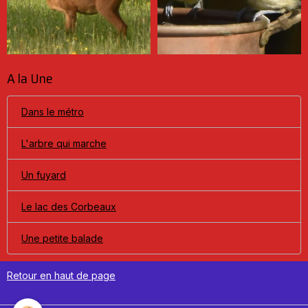
A la Une
Dans le métro
L'arbre qui marche
Un fuyard
Le lac des Corbeaux
Une petite balade
Retour en haut de page