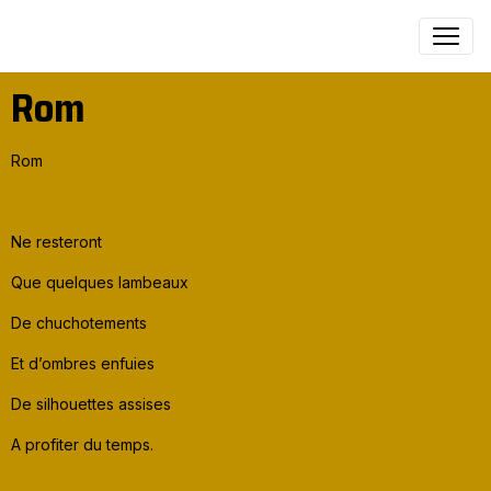
Rom
Rom
Ne resteront
Que quelques lambeaux
De chuchotements
Et d’ombres enfuies
De silhouettes assises
A profiter du temps.