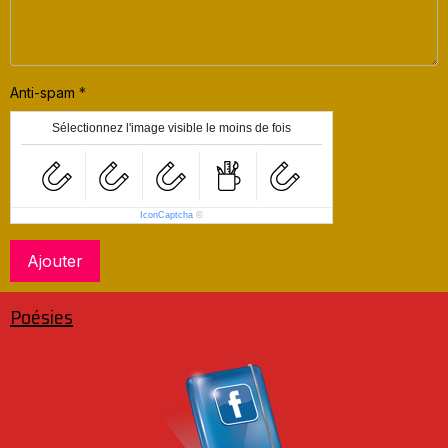
Anti-spam
Sélectionnez l'image visible le moins de fois
IconCaptcha
©
Ajouter
Poésies