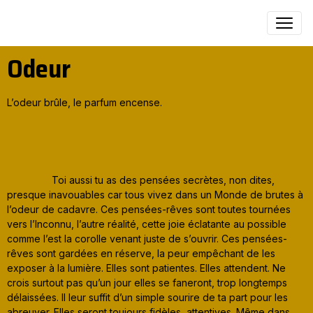
Odeur
L’odeur brûle, le parfum encense.
Toi aussi tu as des pensées secrètes, non dites,
presque inavouables car tous vivez dans un Monde de brutes à
l’odeur de cadavre. Ces pensées-rêves sont toutes tournées
vers l’Inconnu, l’autre réalité, cette joie éclatante au possible
comme l’est la corolle venant juste de s’ouvrir. Ces pensées-
rêves sont gardées en réserve, la peur empêchant de les
exposer à la lumière. Elles sont patientes. Elles attendent. Ne
crois surtout pas qu’un jour elles se faneront, trop longtemps
délaissées. Il leur suffit d’un simple sourire de ta part pour les
abreuver. Elles seront toujours fidèles, attentives. Même dans