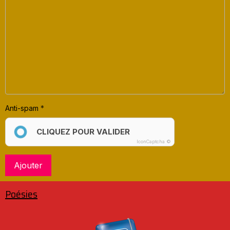
Anti-spam
CLIQUEZ POUR VALIDER
IconCaptcha ©
Ajouter
Poésies