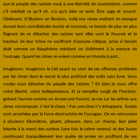
que le peuple des racines voué à une éternité de soumissions, comme
s’il méritait ce qu’il vit, n’a qu’à bien se tenir. Être sage et nourrir.
Obéissant. D’illusions en illusions, voilà nos cimes mettant en exergue
durant leurs conciliabules lourds et sournois, ce besoin de plus en plus
flagrant de se détacher des racines tant elles sont le Pouvoir et la
hauteur de leur trône ne souffrant d’aucune critique, prise si besoin
était comme un blasphème méritant un châtiment à la mesure de
l’outrage. Quand les cimes se voient comme un Monde à part…
Imaginons. Imaginons le Ciel ayant eu vent de ces offenses proférées
par les cimes dans le secret le plus profond des nuits sans lune. Vous
voulez vous détacher du peuple des racines ? Eh bien je vous offre
votre liberté, votre indépendance. Et la tempête surgit de l’horizon,
gobant l’aurore comme on écrase une fourmi, se rue sur les arbres aux
cimes corrompues. C’est le chaos ! Pas une cime n’y échappera. Toutes
sont arrachées par la force destructrice de l’ouragan. On en retrouvera
à plusieurs kilomètres, gisant, piteuses, dans un champ, leur plaie
béante à la merci des curieux (une fois le calme revenu) et des buses
continuant tranquillement leur quête de proies en profitant de ces