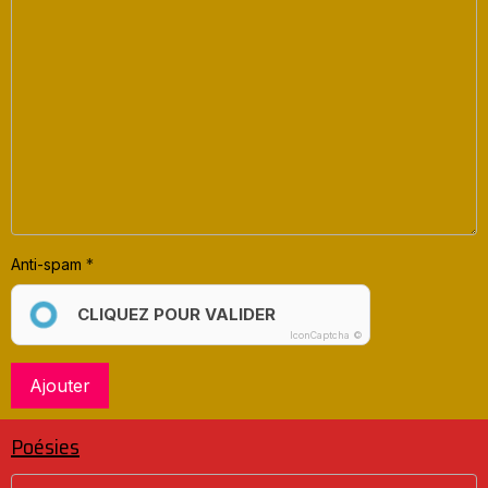
Anti-spam
CLIQUEZ POUR VALIDER
IconCaptcha ©
Ajouter
Poésies