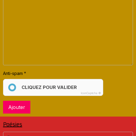
Anti-spam
CLIQUEZ POUR VALIDER
IconCaptcha ©
Ajouter
Poésies