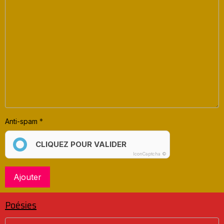
Anti-spam
CLIQUEZ POUR VALIDER
IconCaptcha ©
Ajouter
Poésies