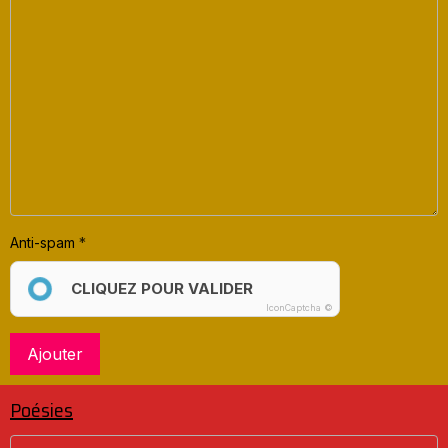
Anti-spam
CLIQUEZ POUR VALIDER
IconCaptcha ©
Ajouter
Poésies