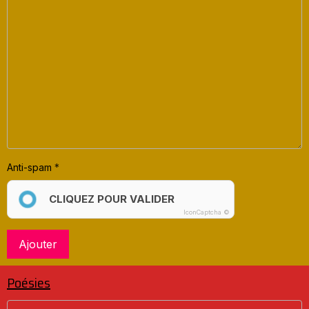
Anti-spam
CLIQUEZ POUR VALIDER
IconCaptcha ©
Ajouter
Poésies