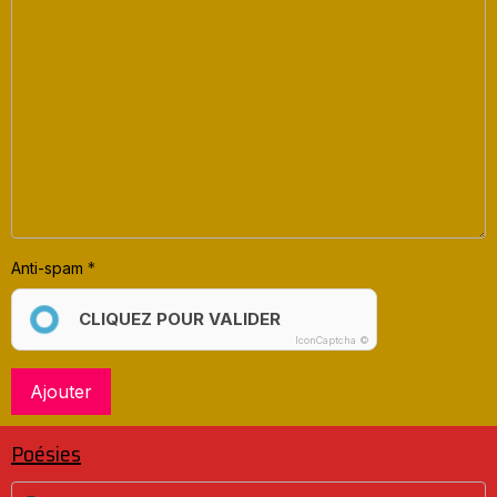
Anti-spam
CLIQUEZ POUR VALIDER
IconCaptcha ©
Ajouter
Poésies