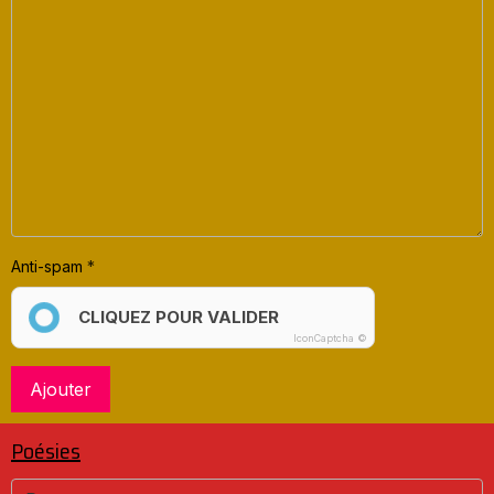
Anti-spam
CLIQUEZ POUR VALIDER
IconCaptcha ©
Ajouter
Poésies